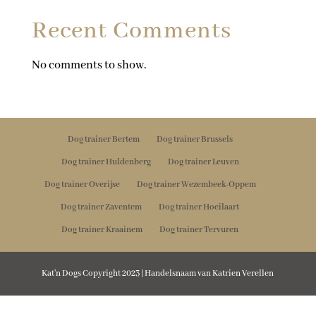
Recent Comments
No comments to show.
Dog trainer Bertem
Dog trainer Brussels
Dog trainer Huldenberg
Dog trainer Leuven
Dog trainer Overijse
Dog trainer Wezembeek-Oppem
Dog trainer Zaventem
Dog trainer Hoeilaart
Dog trainer Kraainem
Dog trainer Tervuren
Kat'n Dogs Copyright 2023 | Handelsnaam van Katrien Verellen