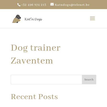
+32 496 874 213
Katndogs@telenet.be
Dog trainer
Zaventem
Search
Recent Posts