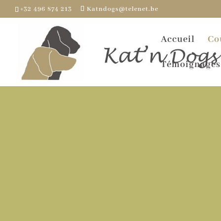
+32 496 874 213
Katndogs@telenet.be
Accueil
Co
Témoignages